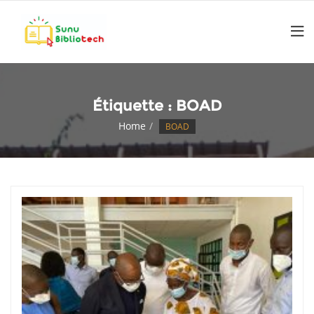
Skip
to
content
Étiquette : BOAD
Home
BOAD